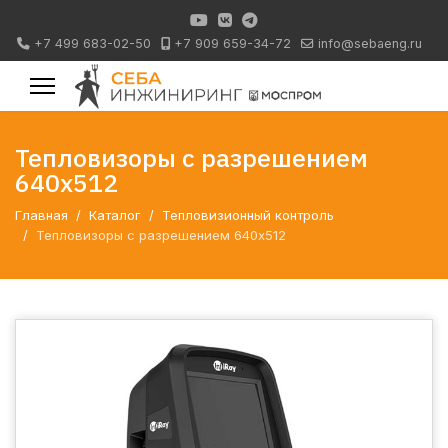
+7 499 683-02-50
+7 909 659-34-72
info@sebaeng.ru
Тепловизоры с разрешением
640х512
Главная
Каталог
Тепловизионный контроль
Тепловизоры с разрешением 640х512