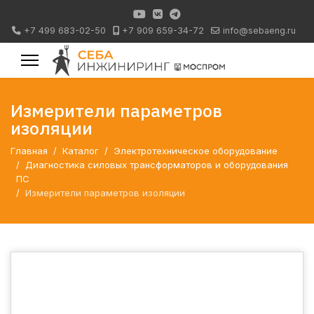
+7 499 683-02-50
+7 909 659-34-72
info@sebaeng.ru
Измерители параметров
изоляции
Главная
Каталог
Электротехническое оборудование
Диагностика силовых трансформаторов и оборудования
ПС
Измерители параметров изоляции