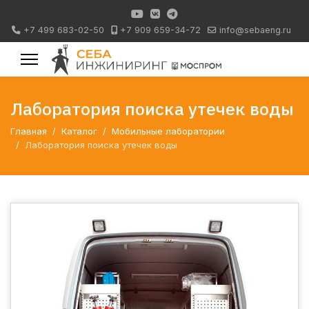
+7 499 683-02-50
+7 909 659-34-72
info@sebaeng.ru
Лаборатория поиска утечек воды
Главная
Каталог
Мобильные лаборатории
Лаборатория поиска утечек воды