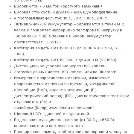
35 ТОм - 15 кВ
Высокий ток - 6 мА ток короткого замыкания.
Высокая стойкость к шумам - 8мА шумоподавление.
4 программных фильтра: 10 с, 30 с, 100 с, 200 с.
Литиево-ионный аккумулятор – заряжается в течение 2
часов и позволяет непрерывно тестировать нагрузку в
100 МОм (S1-568) в течение 6 часов, аккумулятор
соответствует IEC62133.
Категория защиты CAT IV 600 В до 3000 м (S1-568, S1-
1068).
Категория защиты CAT IV 1000 В до 4000 м (S1-1568).
Дистанционное управление через USB-кабель.
Загрузка данных через USB-кабель или по Bluetooth.
Измерение сопротивления изоляции, измерение
сопротивления изоляции по времени, коэффициент
абсорбции (DAR), индекс поляризации (PI),
диэлектрический разряд (DD), диагностические тесты при
ступенчатом (SV) и
линейном (Ramp) изменении напряжения.
Широкий LCD - дисплей с подсветкой.
Выделенная функция вольтметра (от 30 В до 660 В)
переменного или постоянного тока.
Расширенная память, отображение на экране и часы для