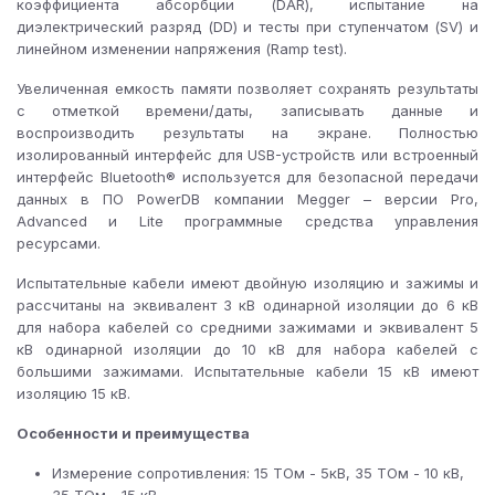
коэффициента абсорбции (DAR), испытание на
диэлектрический разряд (DD) и тесты при ступенчатом (SV) и
линейном изменении напряжения (Ramp test).
Увеличенная емкость памяти позволяет сохранять результаты
с отметкой времени/даты, записывать данные и
воспроизводить результаты на экране. Полностью
изолированный интерфейс для USB-устройств или встроенный
интерфейс Bluetooth® используется для безопасной передачи
данных в ПО PowerDB компании Megger – версии Pro,
Advanced и Lite программные средства управления
ресурсами.
Испытательные кабели имеют двойную изоляцию и зажимы и
рассчитаны на эквивалент 3 кВ одинарной изоляции до 6 кВ
для набора кабелей со средними зажимами и эквивалент 5
кВ одинарной изоляции до 10 кВ для набора кабелей с
большими зажимами. Испытательные кабели 15 кВ имеют
изоляцию 15 кВ.
Особенности и преимущества
Измерение сопротивления: 15 ТОм - 5кВ, 35 ТОм - 10 кВ,