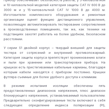
Прибор обеспечивает безопасность работы, у 5-киловольтной
и 10-киловольтной моделей категория защиты CAT IV 600 В до
3000 м и у 15-киловольтной CAT IV 1000 В до 4000 м.
Изготовители комплексного оборудования и ремонтные
организации оценят функцию дистанционного управления,
позволяющую автоматизировать тестирование сопротивления
в производственных помещениях, так же, как техники на
подстанциях захотят работать на более удобном, безопасном
расстоянии.
У серии S1 двойной корпус – твердый внешний для защиты
тестера от сотрясений и внутренний противопожарный.
Категория защиты корпуса препятствует проникновению влаги
и пыли при хранении или транспортировке прибора. На
крышках есть пристегиваемые кабельные карманы, благодаря
которым кабели находятся с прибором постоянно. Крышки
футляра съемные для более удобного доступа к клеммам.
В режиме испытания изоляции обеспечены пять
предустановленных диапазонов напряжения, плюс диапазон
блокирующего напряжения, устанавливаемый пользователем.
Предварительно сконфигурированные тесты включают в себя
следующее: определение индекса поляризации (PI),