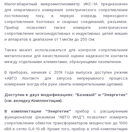
Малогабаритный микромиллиомметр ИКС-1А предназначен
для оперативного измерения электрического сопротивления
постоянному току, в первую очередь переходного
сопротивления болтовых и сварных соединений, разъемов.
Прибор позволяет также измерять электрическое
сопротивление низкоиндуктивных и индуктивных цепей машин
и аппаратов в диапазоне от 1 мкОм до 200 Ом.
Также может использоваться для контроля сопротивления
металлосвязи для качественной оценки надежности контакта
между отдельными элементами, образующими заземление.
В приборах, начиная с 2019 года выпуска доступен режим
«АВТО Контакт» для запуска непрерывного процесса
измерения (когда обе руки заняты измерительными щупами).
Доступен в двух модификациях: “Базовый” и “Энергетик”
(
см. вкладку Комплектация
).
В комплектации “Энергетик”
прибор с расширенным
функционалом (режимом “АВТО ИНД”) позволяет измерять
сопротивление обмоток трансформаторов мощностью до 1000
кВА в сетях 0,4-10 кВ. Кроме того, прибор в этой комплектации