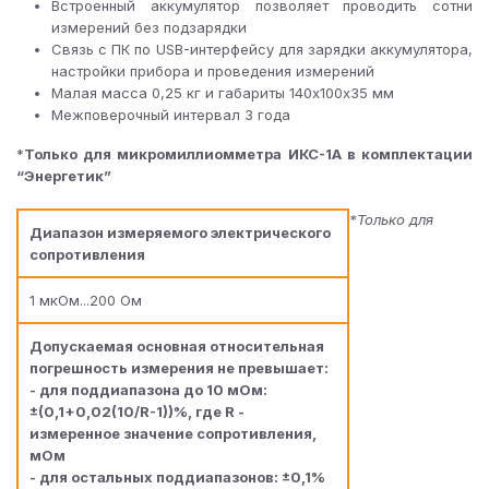
Встроенный аккумулятор позволяет проводить сотни
измерений без подзарядки
Связь с ПК по USB-интерфейсу для зарядки аккумулятора,
настройки прибора и проведения измерений
Малая масса 0,25 кг и габариты 140х100х35 мм
Межповерочный интервал 3 года
*
Только для микромиллиомметра ИКС-1А в комплектации
“Энергетик”
*Только для
Диапазон измеряемого электрического
сопротивления
1 мкОм...200 Ом
Допускаемая основная относительная
погрешность измерения не превышает:
- для поддиапазона до 10 мОм:
±(0,1+0,02(10/R-1))%, где R -
измеренное значение сопротивления,
мОм
- для остальных поддиапазонов: ±0,1%