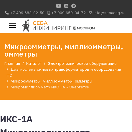
+7 499 683-02-50
+7 909 659-34-72
info@sebaeng.ru
Микроомметры, миллиомметры,
омметры
Главная
Каталог
Электротехническое оборудование
Диагностика силовых трансформаторов и оборудования
ПС
Микроомметры, миллиомметры, омметры
Микромиллиомметр ИКС-1А - Энергетик
ИКС-1А