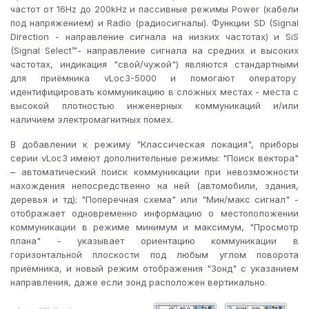
частот от 16Hz до 200kHz и пассивные режимы Power (кабели
под напряжением) и Radio (радиосигналы). Функции SD (Signal
Direction - направление сигнала на низких частотах) и SiS
(Signal Select™- направление сигнала на средних и высоких
частотах, индикация "свой/чужой") являются стандартными
для приёмника vLoc3-5000 и помогают оператору
идентифицировать коммуникацию в сложных местах - места с
высокой плотностью инженерных коммуникаций и/или
наличием электромагнитных помех.
В добавлении к режиму "Классическая локация", приборы
серии vLoc3 имеют дополнительные режимы: "Поиск вектора"
– автоматический поиск коммуникации при невозможности
нахождения непосредственно на ней (автомобили, здания,
деревья и тд); "Поперечная схема" или "Мин/макс сигнал" -
отображает одновременно информацию о местоположении
коммуникации в режиме минимум и максимум, "Просмотр
плана" - указывает ориентацию коммуникации в
горизонтальной плоскости под любым углом поворота
приёмника, и новый режим отображения "Зонд" с указанием
направления, даже если зонд расположен вертикально.